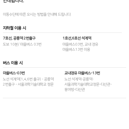
안내합니다.
대표번호
02-970-6623
팩스
이동수단에 따른 오시는 방법을 안내해 드립니다.
02-971-5776
지하철 이용 시
7호선, 공릉역 2번출구
1호선,6호선 석계역
도보 10분/ 마을버스 03번
마을버스03번, 교내 경유
마을버스13번 이용
버스 이용 시
마을버스-03번
교내경유 마을버스-13번
노선:석계역(1,4,6번 출구) - 공릉역
노선:석계역-공릉역-
2번출구 - 서울과학기술대학교 정문
서울과학기술대학교정문-다산관-
붕어방-다산관